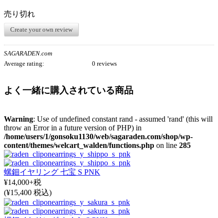
売り切れ
Create your own review
SAGARADEN.com
Average rating:
0 reviews
よく一緒に購入されている商品
Warning
: Use of undefined constant rand - assumed 'rand' (this will
throw an Error in a future version of PHP) in
/home/users/1/gonsoku1130/web/sagaraden.com/shop/wp-
content/themes/welcart_walden/functions.php
on line
285
螺鈿イヤリング 七宝 S PNK
¥14,000+税
(¥15,400 税込)