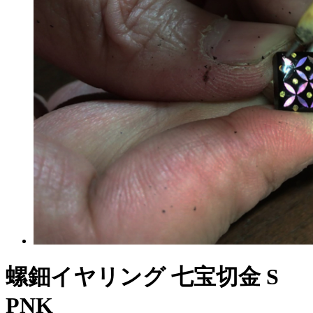
螺鈿イヤリング 七宝切金 S
PNK