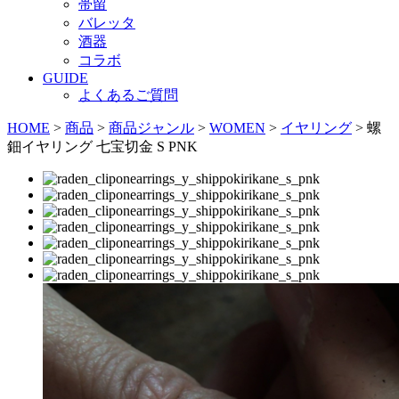
帯留
バレッタ
酒器
コラボ
GUIDE
よくあるご質問
HOME
>
商品
>
商品ジャンル
>
WOMEN
>
イヤリング
>
螺
鈿イヤリング 七宝切金 S PNK