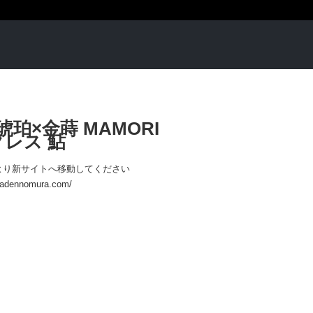
琥珀×金蒔 MAMORI
レス 鮎
より新サイトへ移動してください
aradennomura.com/