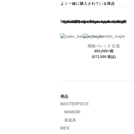
よく一緒に購入されている商品
Warning
: Use of undefined constant rand - assumed 'rand' (this will throw an Error in a future version of PHP) in
/home/users/1/gonsoku1130/web/sagaraden.com/shop/wp-content/themes/welcart_walden/functions.php
285
螺鈿バレッタ 紅葉
¥65,000+税
(¥71,500 税込)
商品
MASTERPIECE
MAMORI
茶道具
MEN