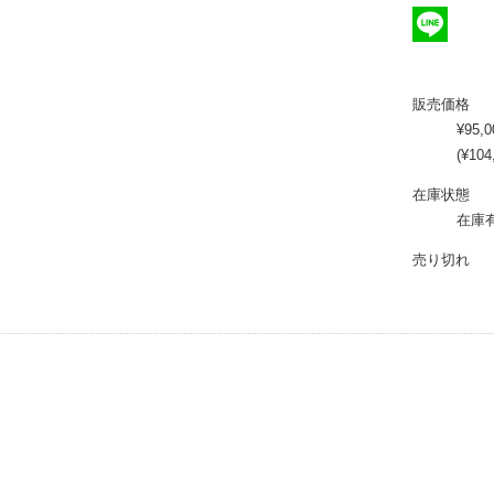
e
w
b
i
L
o
t
i
販売価格
o
t
n
¥95,
(¥10
k
e
e
在庫状態
r
在庫
売り切れ