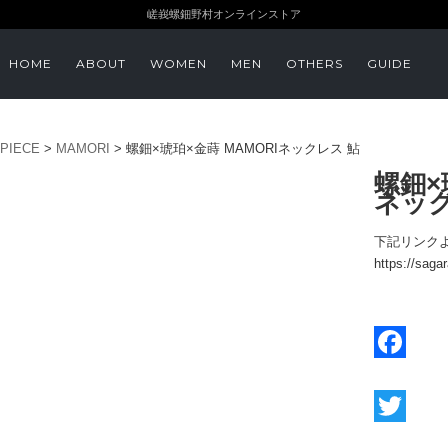
嵯峩螺鈿野村オンラインストア
HOME
ABOUT
WOMEN
MEN
OTHERS
GUIDE
PIECE
>
MAMORI
>
螺鈿×琥珀×金蒔 MAMORIネックレス 鮎
螺鈿×
ネック
下記リンク
https://sag
F
a
c
T